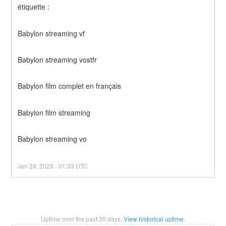
étiquette :
Babylon streaming vf
Babylon streaming vostfr
Babylon film complet en français
Babylon film streaming
Babylon streaming vo
Jan
24
,
2023
-
01:33
UTC
Uptime over the past
30
days.
View historical uptime.