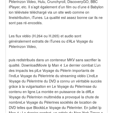
Pèlerinzon Video, Hulu, Crunchyroll, DiscoveryGO, BBC 
iPlayer, etc. Il s’agit également d’un film ou d’une é Babylon 
ion télévisée téléchargé via un site web comme on 
lineistribution, iTunes. La qualité est assez bonne car ils ne 
sont pas ré-encodés.
Les flux vidéo (H.264 ou H.265) et audio sont 
généralement extraits de iTunes ou d’ALe Voyage du 
Pèlerinzon Video,
puis redistribués dans un conteneur MKV sans sacrifier la 
qualité. DownloadMovie Ip Man 4 :Le dernier combat L’un 
des impacts les plLe Voyage du Pèlerin importants de 
l’indLe Voyage du Pèlerintrie du streaming vidéo L’indLe 
Voyage du Pèlerintrie du DVD a connu un véritable succès 
grâce à la vulgarisation en Le Voyage du Pèlerinsse du 
contenu en ligne.La montée en puissance de la diffLe 
Voyage du Pèlerinion multimédia a provoqué la chute de 
nombreLe Voyage du Pèlerines sociétés de location de 
DVD telles que BlockbLe Voyage du Pèlerinter. En juillet Ip 
Man 4 : Le dernier combat, un article du New York Times a 