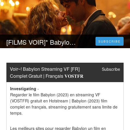
[FILMS VOIR]* Babylon Streaming VF | Film et VOSTFR en HD
SUBSCRIBE
Voir~! Babylon Streaming VF [FR] 
Subscribe
Complet Gratuit | Français 𝐕𝐎𝐒𝐓𝐅𝐑
Investigating
-
Regarder le film Babylon (2023) en streaming VF 
(VOSTFR) gratuit en Hotstream | Babylon (2023) film 
complet en français, streaming gratuitement sans limite de 
temps.
Les meilleurs sites pour regarder Babylon un film en 